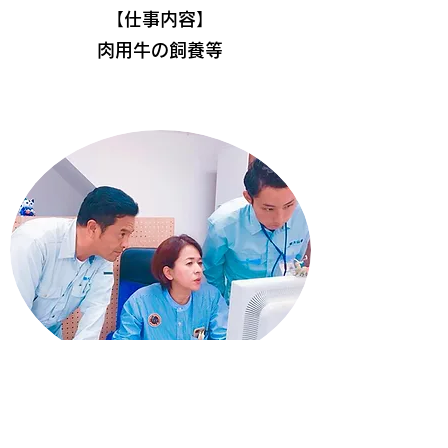
​【仕事内容】
肉用牛の飼養等
株式会社 大山組
​【仕事内容】