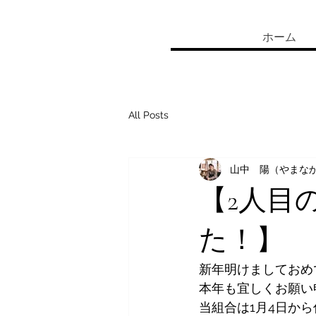
ホーム
All Posts
山中 陽（やまな
【2人目
た！】
新年明けましておめ
本年も宜しくお願い
当組合は1月4日か